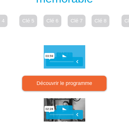
 4
Clé 5
Clé 6
Clé 7
Clé 8
C
Découvrir le programme