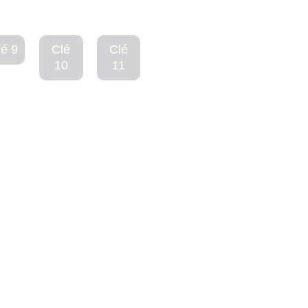
lé 9
Clé
Clé
10
11