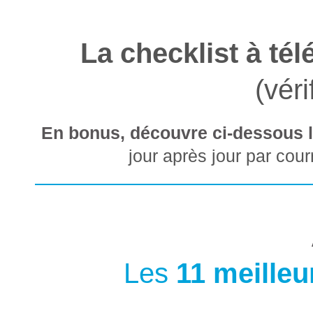
La checklist à té
(vér
En bonus, découvre ci-dessous la
jour après jour par cour
Les
11 meilleu